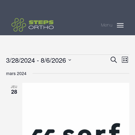
Skip
Menu
to
main
Menu
content
ÉVÈNEMENTS
3/28/2024
 - 
8/6/2026
Nav
REC
Recherch
Liste
de
ET
Sélectionnez
vue
mars 2024
une
NAV
Évè
date.
JEU
DE
28
VUE
ÉVÈ